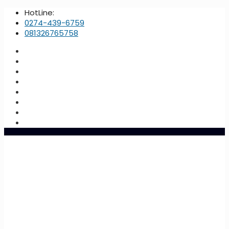
HotLine:
0274-439-6759
081326765758