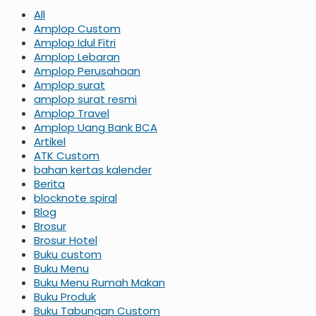
All
Amplop Custom
Amplop Idul Fitri
Amplop Lebaran
Amplop Perusahaan
Amplop surat
amplop surat resmi
Amplop Travel
Amplop Uang Bank BCA
Artikel
ATK Custom
bahan kertas kalender
Berita
blocknote spiral
Blog
Brosur
Brosur Hotel
Buku custom
Buku Menu
Buku Menu Rumah Makan
Buku Produk
Buku Tabungan Custom