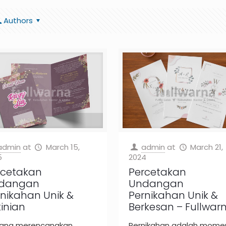
Authors
admin
at
March 15,
admin
at
March 21,
5
2024
rcetakan
Percetakan
dangan
Undangan
nikahan Unik &
Pernikahan Unik &
inian
Berkesan – Fullwar
ang merencanakan
Pernikahan adalah mome