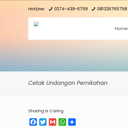
HotLine:
0274-439-6759
081326765758
Home
Cetak Undangan Pernikahan
Sharing is Caring
Facebook
Twitter
Gmail
WhatsApp
Share