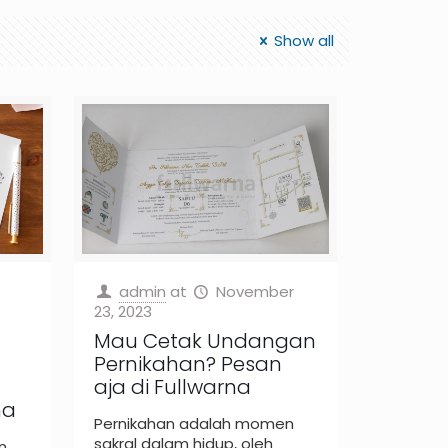
Show all
admin
at
November
23, 2023
Mau Cetak Undangan
Pernikahan? Pesan
aja di Fullwarna
na
Pernikahan adalah momen
sakral dalam hidup, oleh
n