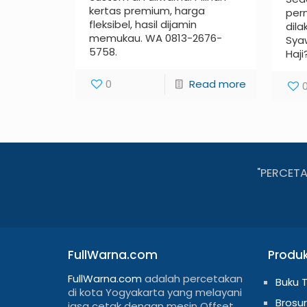
kertas premium, harga
per
fleksibel, hasil dijamin
dila
memukau. WA 0813-2676-
Sya
5758.
Haji
0
Read more
"PERCET
FullWarna.com
Produ
FullWarna.com
adalah percetakan
Buku 
di kota Yogyakarta yang melayani
Brosur
jasa cetak dengan mesin Offset,