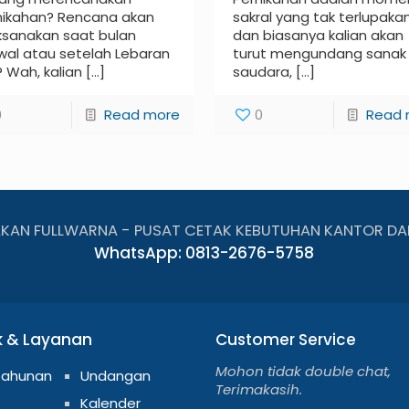
nikahan? Rencana akan
sakral yang tak terlupaka
ksanakan saat bulan
dan biasanya kalian akan
wal atau setelah Lebaran
turut mengundang sanak
? Wah, kalian
[…]
saudara,
[…]
0
Read more
0
Read 
AKAN FULLWARNA - PUSAT CETAK KEBUTUHAN KANTOR DA
WhatsApp: 0813-2676-5758
k & Layanan
Customer Service
Mohon tidak double chat,
Tahunan
Undangan
Terimakasih.
Kalender