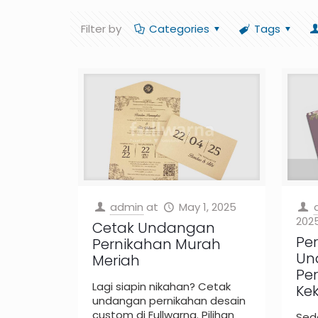
Filter by
Categories
Tags
admin
at
May 1, 2025
202
Cetak Undangan
Pe
Pernikahan Murah
Un
Meriah
Per
Lagi siapin nikahan? Cetak
Kek
undangan pernikahan desain
custom di Fullwarna. Pilihan
Sed