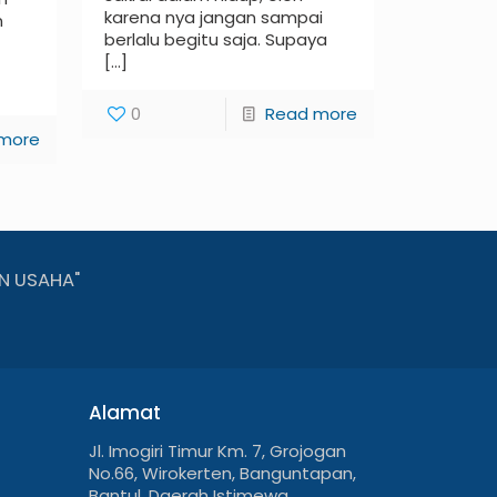
karena nya jangan sampai
n
berlalu begitu saja. Supaya
[…]
0
Read more
more
N USAHA"
Alamat
Jl. Imogiri Timur Km. 7, Grojogan
No.66, Wirokerten, Banguntapan,
Bantul, Daerah Istimewa