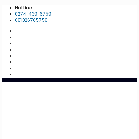
HotLine:
0274-439-6759
081326765758