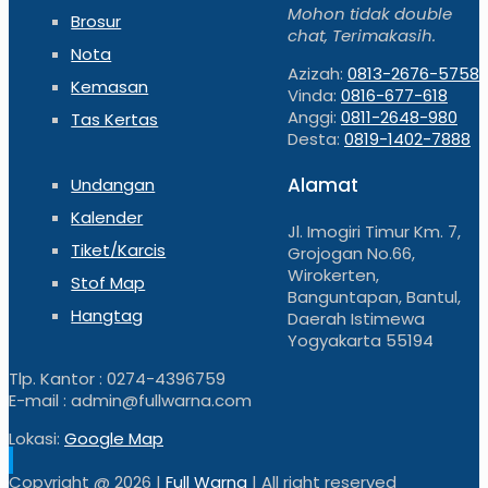
Mohon tidak double
Brosur
chat, Terimakasih.
Nota
Azizah:
0813-2676-5758
Kemasan
Vinda:
0816-677-618
Anggi:
0811-2648-980
Tas Kertas
Desta:
0819-1402-7888
Alamat
Undangan
Kalender
Jl. Imogiri Timur Km. 7,
Tiket/Karcis
Grojogan No.66,
Wirokerten,
Stof Map
Banguntapan, Bantul,
Hangtag
Daerah Istimewa
Yogyakarta 55194
Tlp. Kantor : 0274-4396759
E-mail : admin@fullwarna.com
Lokasi:
Google Map
Copyright @
2026 |
Full Warna
| All right reserved