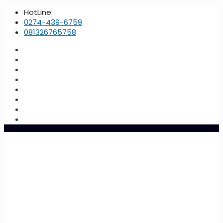
HotLine:
0274-439-6759
081326765758