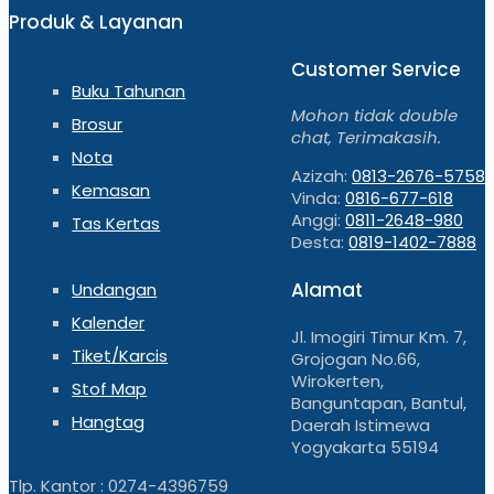
Produk & Layanan
Customer Service
Buku Tahunan
Mohon tidak double
Brosur
chat, Terimakasih.
Nota
Azizah:
0813-2676-5758
Kemasan
Vinda:
0816-677-618
Anggi:
0811-2648-980
Tas Kertas
Desta:
0819-1402-7888
Alamat
Undangan
Kalender
Jl. Imogiri Timur Km. 7,
Tiket/Karcis
Grojogan No.66,
Wirokerten,
Stof Map
Banguntapan, Bantul,
Hangtag
Daerah Istimewa
Yogyakarta 55194
Tlp. Kantor : 0274-4396759