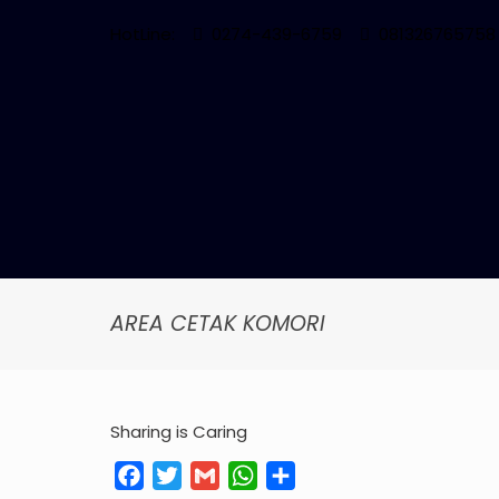
HotLine:
0274-439-6759
081326765758
AREA CETAK KOMORI
Sharing is Caring
Facebook
Twitter
Gmail
WhatsApp
Share