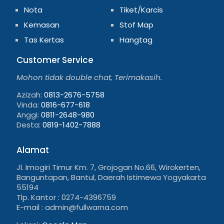
Nota
Tiket/Karcis
Kemasan
Stof Map
Tas Kertas
Hangtag
Customer Service
Mohon tidak double chat, Terimakasih.
Azizah:
0813-2676-5758
Vinda:
0816-677-618
Anggi:
0811-2648-980
Desta:
0819-1402-7888
Alamat
Jl. Imogiri Timur Km. 7, Grojogan No.66, Wirokerten,
Banguntapan, Bantul, Daerah Istimewa Yogyakarta
55194
Tlp. Kantor : 0274-4396759
E-mail : admin@fullwarna.com