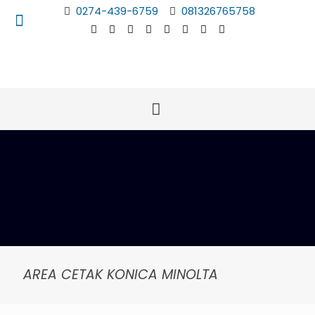
0274-439-6759
081326765758
AREA CETAK KONICA MINOLTA