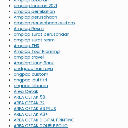
amplop lenaran 2021
amplop pernikahan
Amplop perusahaan
amplop perusahaan custom
Amplop Resmi
amplop surat perusahaan
amplop surat resmi
Amplop THR
Amplop Tour Planning
amplop travel
Amplop Uang Bank
andgpao hari raya
angpao custom
angpao idul fitri
angpao lebaran
Area Cetak
AREA CETAK 58
AREA CETAK 72
AREA CETAK A3 PLUS
AREA CETAK A3+
AREA CETAK DIGITAL PRINTING
AREA CETAK DOUBLE FOLIO