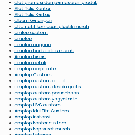
alat promosi dan pemasaran produk
Alat Tulis Kantor
Alat Tulis Kertas
album kenangan
alternatif kemasan plastik murah
amlop custom
amplop
amplop angpao
amplop berkualitas murah
Amplop bisnis
amplop cetak
amplop corporate
Amplop Custom
amplop custom cepat
amplop custom desain gratis
amplop custom perusahaan
amplop custom yogyakarta
amplop HVS custom
Amplop Idul Fitri Custom
Amplop instansi
amplop kantor custom
amplop kop surat murah
Amplop Lebaran