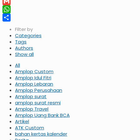
Twitter
Gmail
WhatsApp
Share
Filter by
Categories
Tags
Authors
Show all
All
Amplop Custom
Amplop Idul Fitri
Amplop Lebaran
Amplop Perusahaan
Amplop surat
amplop surat resmi
Amplop Travel
Amplop Uang Bank BCA
Artikel
ATK Custom
bahan kertas kalender