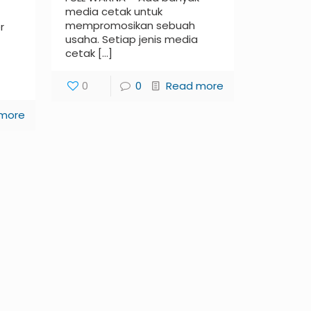
media cetak untuk
mempromosikan sebuah
r
usaha. Setiap jenis media
cetak
[…]
0
0
Read more
more