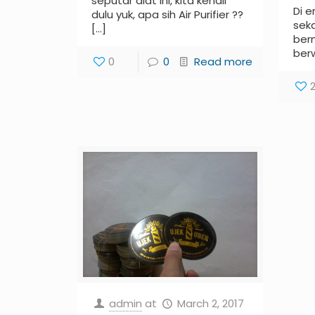
seputar alat ini, kita kenali
Di e
dulu yuk, apa sih Air Purifier ??
sek
[…]
berm
ber
0
0
Read more
admin
at
March 2, 2017