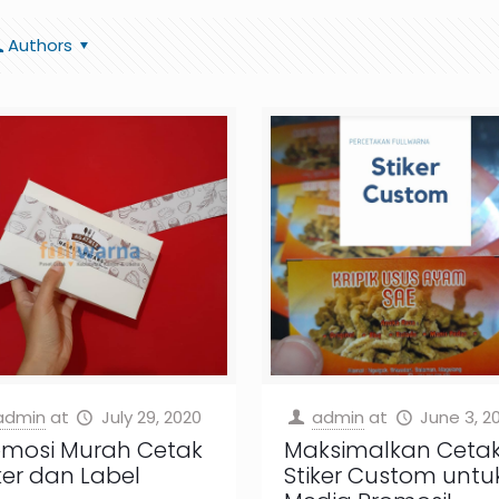
Authors
admin
at
July 29, 2020
admin
at
June 3, 2
omosi Murah Cetak
Maksimalkan Ceta
ker dan Label
Stiker Custom untu