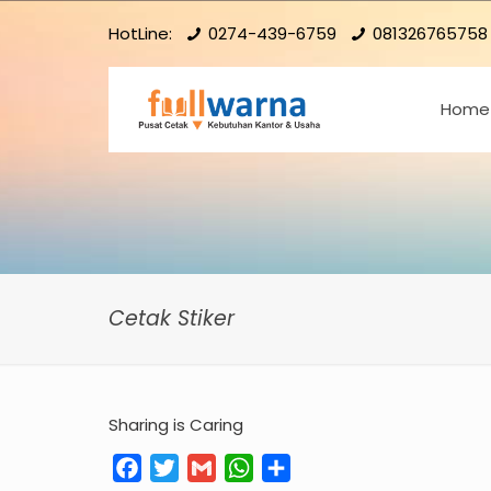
HotLine:
0274-439-6759
081326765758
Home
Cetak Stiker
Sharing is Caring
Facebook
Twitter
Gmail
WhatsApp
Share