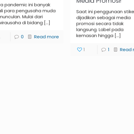
Media Promosi!
ra pandemic ini banyak
ali para pengusaha muda
Saat ini penggunaan stike
unculan. Mulai dari
dijadikan sebagai media
wirausaha di bidang
[…]
promosi secara tidak
langsung. Label pada
kemasan hingga
[…]
2
0
Read more
1
1
Read 