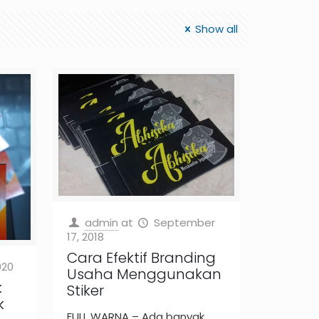
Show all
admin
at
September
17, 2018
Cara Efektif Branding
020
Usaha Menggunakan
k
Stiker
k
FULL WARNA – Ada banyak