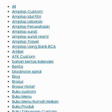
All
Amplop Custom
Amplop Idul Fitri
Amplop Lebaran
Amplop Perusahaan
Amplop surat
amplop surat resmi
Amplop Travel
Amplop Uang Bank BCA
Artikel
ATK Custom
bahan kertas kalender
Berita
blocknote spiral
Blog
Brosur
Brosur Hotel
Buku custom
Buku Menu
Buku Menu Rumah Makan
Buku Produk
Buku Tabungan Custom