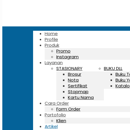
Home
Profile
Produk
Promo
Instagram
Layanan
STASIONARY
BUKU DLL
Brosur
Buku 
Nota
Buku Y
Sertifikat
Katalo
Stopmap
Kartu Nama
Cara Order
Form Order
Portofolio
Klien
Artikel