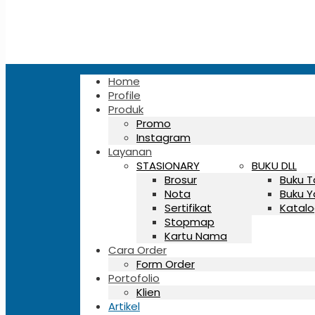
Home
Profile
Produk
Promo
Instagram
Layanan
STASIONARY
BUKU DLL
Brosur
Buku 
Nota
Buku Y
Sertifikat
Katalo
Stopmap
Kartu Nama
Cara Order
Form Order
Portofolio
Klien
Artikel