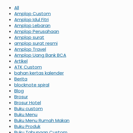
All
Amplop Custom
Amplop Idul Fitri
Amplop Lebaran
Amplop Perusahaan
Amplop surat
amplop surat resmi
Amplop Travel
Amplop Uang Bank BCA
Artikel
ATK Custom
bahan kertas kalender
Berita
blocknote spiral
Blog
Brosur
Brosur Hotel
Buku custom
Buku Menu
Buku Menu Rumah Makan
Buku Produk
Buku Tabungan Custom