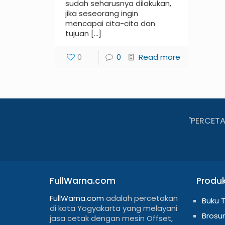
sudah seharusnya dilakukan,
jika seseorang ingin
mencapai cita-cita dan
tujuan
[…]
0
0
Read more
"PERCET
FullWarna.com
Produ
FullWarna.com
adalah percetakan
Buku 
di kota Yogyakarta yang melayani
Brosur
jasa cetak dengan mesin Offset,