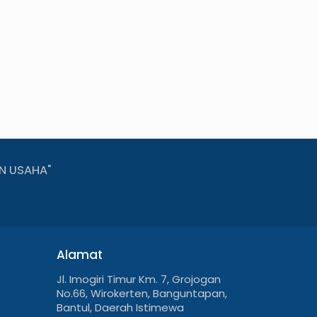
N USAHA"
Alamat
Jl. Imogiri Timur Km. 7, Grojogan
No.66, Wirokerten, Banguntapan,
Bantul, Daerah Istimewa