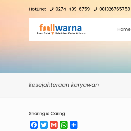
HotLine:
0274-439-6759
081326765758
Home
kesejahteraan karyawan
Sharing is Caring
Facebook
Twitter
Gmail
WhatsApp
Share