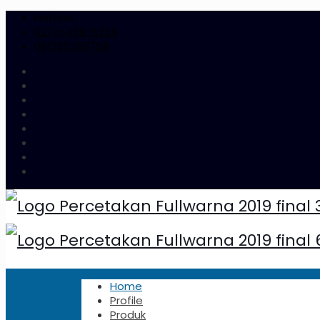
HotLine:
0274-439-6759
081326765758
Home
Profile
Produk