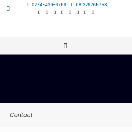
0274-439-6759
081326765758
Contact