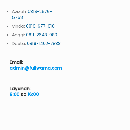
Azizah:
0813-2676-
5758
Vinda:
0816-677-618
Anggi:
0811-2648-980
Desta:
0819-1402-7888
Email:
admin@fullwarna.com
Layanan:
8:00
sd
16:00