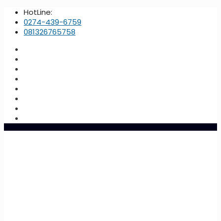
HotLine:
0274-439-6759
081326765758