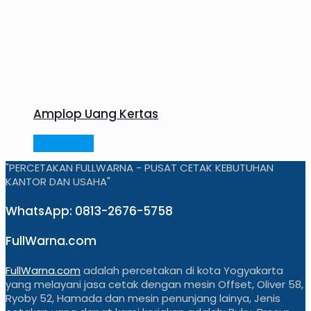
Amplop Uang Kertas
Read more
"PERCETAKAN FULLWARNA - PUSAT CETAK KEBUTUHAN
KANTOR DAN USAHA"
WhatsApp: 0813-2676-5758
FullWarna.com
FullWarna.com
adalah percetakan di kota Yogyakarta
yang melayani jasa cetak dengan mesin Offset, Oliver 58,
Ryoby 52, Hamada dan mesin penunjang lainya, Jenis