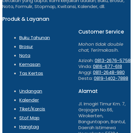
cetakan yang dapat kami kerjakan adalah; Buku, Brosur,
Nota, Formulir, Stopmap, Kwitansi, Kalender, dll.
Produk & Layanan
Customer Service
Buku Tahunan
Mohon tidak double
Brosur
chat, Terimakasih.
Nota
Azizah:
0813-2676-5758
Kemasan
Vinda:
0816-677-618
Anggi:
0811-2648-980
Tas Kertas
Desta:
0819-1402-7888
Alamat
Undangan
Kalender
Jl. Imogiri Timur Km. 7,
Tiket/Karcis
Grojogan No.66,
Wirokerten,
Stof Map
Banguntapan, Bantul,
Hangtag
Daerah Istimewa