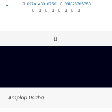
0274-439-6759
081326765758
Amplop Usaha