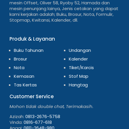
mesin Offset, Oliver 58, Ryoby 52, Hamada dan
mesin penunjang lainya, Jenis cetakan yang dapat
kami kerjakan adalah; Buku, Brosur, Nota, Formulir,
Stopmap, Kwitansi, Kalender, dll.
Produk & Layanan
Buku Tahunan
Undangan
Brosur
Kalender
Nota
Tiket/Karcis
Kemasan
Stof Map
Tas Kertas
Hangtag
Customer Service
Mohon tidak double chat, Terimakasih.
Azizah:
0813-2676-5758
Vinda:
0816-677-618
Anggi:
0811-2648-980