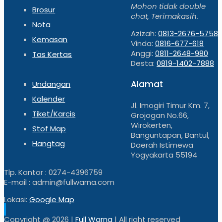
Mohon tidak double
Brosur
chat, Terimakasih.
Nota
Azizah:
0813-2676-5758
Kemasan
Vinda:
0816-677-618
Anggi:
0811-2648-980
Tas Kertas
Desta:
0819-1402-7888
Alamat
Undangan
Kalender
Jl. Imogiri Timur Km. 7,
Tiket/Karcis
Grojogan No.66,
Wirokerten,
Stof Map
Banguntapan, Bantul,
Hangtag
Daerah Istimewa
Yogyakarta 55194
Tlp. Kantor : 0274-4396759
E-mail : admin@fullwarna.com
Lokasi:
Google Map
Copyright @
2026 |
Full Warna
| All right reserved