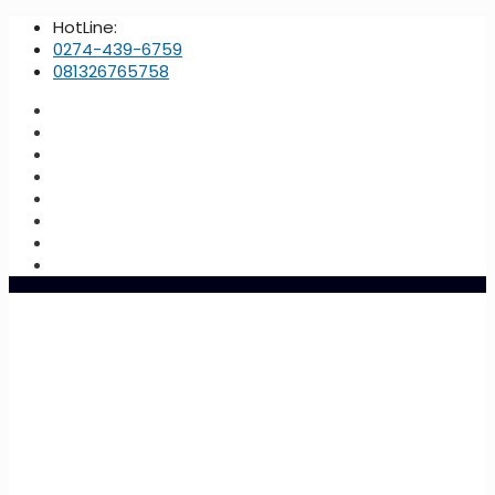
HotLine:
0274-439-6759
081326765758