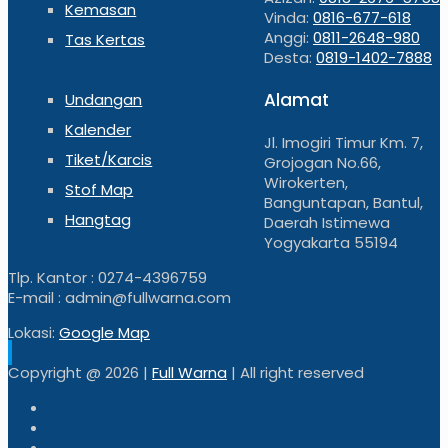
Kemasan
Vinda:
0816-677-618
Anggi:
0811-2648-980
Tas Kertas
Desta:
0819-1402-7888
Alamat
Undangan
Kalender
Jl. Imogiri Timur Km. 7,
Tiket/Karcis
Grojogan No.66,
Wirokerten,
Stof Map
Banguntapan, Bantul,
Hangtag
Daerah Istimewa
Yogyakarta 55194
Tlp. Kantor : 0274-4396759
E-mail : admin@fullwarna.com
Lokasi:
Google Map
Copyright @
2026 |
Full Warna
| All right reserved