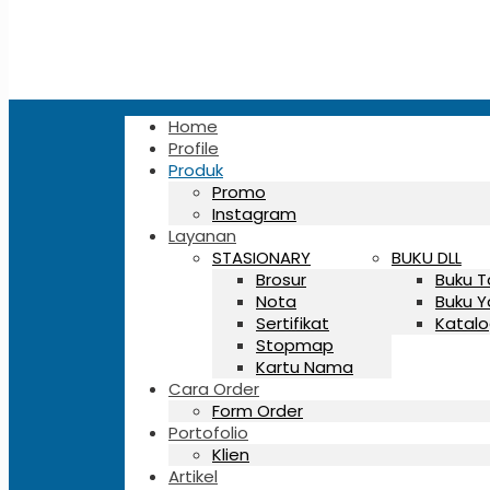
Home
Profile
Produk
Promo
Instagram
Layanan
STASIONARY
BUKU DLL
Brosur
Buku 
Nota
Buku Y
Sertifikat
Katalo
Stopmap
Kartu Nama
Cara Order
Form Order
Portofolio
Klien
Artikel