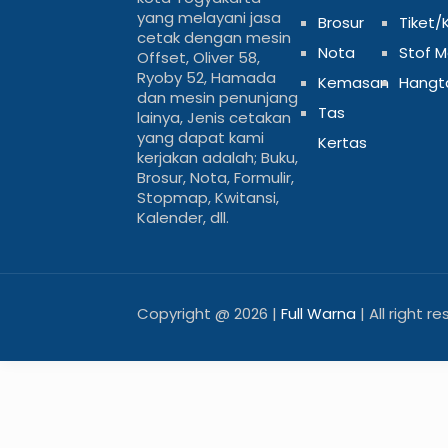
yang melayani jasa
Brosur
Tiket/
cetak dengan mesin
Nota
Stof 
Offset, Oliver 58,
Ryoby 52, Hamada
Kemasan
Hangt
dan mesin penunjang
Tas
lainya, Jenis cetakan
yang dapat kami
Kertas
kerjakan adalah; Buku,
Brosur, Nota, Formulir,
Stopmap, Kwitansi,
Kalender, dll.
Copyright @
2026 |
Full Warna
| All right r