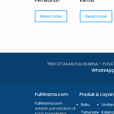
Pernikahan
Kertas
Read more
Read more
"PERCETAKAN FULLWARNA - PUSA
WhatsApp
FullWarna.com
Produk & Laya
FullWarna.com
Buku
Undan
adalah percetakan di
Tahunan
Kalen
kota Yogyakarta