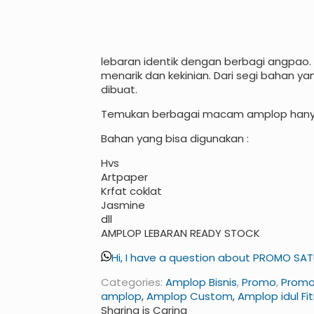
lebaran identik dengan berbagi angpao
menarik dan kekinian. Dari segi bahan 
dibuat.
Temukan berbagai macam amplop hanya
Bahan yang bisa digunakan :
Hvs
Artpaper
Krfat coklat
Jasmine
dll
AMPLOP LEBARAN READY STOCK
Hi, I have a question about PROMO SA
Categories:
Amplop Bisnis
,
Promo
,
Promo
amplop
,
Amplop Custom
,
Amplop idul Fit
Sharing is Caring