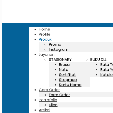
Home
Profile
Produk
Promo
Instagram
Layanan
STASIONARY
BUKU DLL
Brosur
Buku 
Nota
Buku Y
Sertifikat
Katalo
Stopmap
Kartu Nama
Cara Order
Form Order
Portofolio
Klien
Artikel