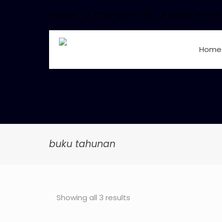
HotLine:
0274-439-6759
081326765758
Home
buku tahunan
Showing all 3 results