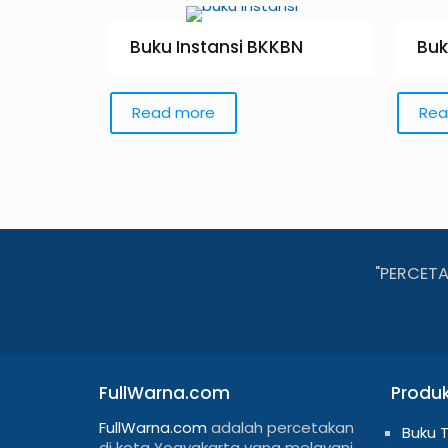
Buku Instansi BKKBN
Buk
Read more
Rea
"PERCET
FullWarna.com
Produ
FullWarna.com
adalah percetakan
Buku 
di kota Yogyakarta yang melayani