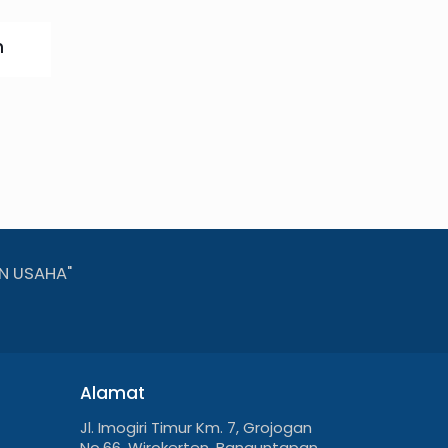
h
N USAHA"
Alamat
Jl. Imogiri Timur Km. 7, Grojogan
No.66, Wirokerten, Banguntapan,