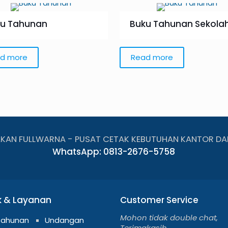
u Tahunan
Buku Tahunan Sekola
d more
Read more
AKAN FULLWARNA - PUSAT CETAK KEBUTUHAN KANTOR DA
WhatsApp: 0813-2676-5758
k & Layanan
Customer Service
Mohon tidak double chat,
Tahunan
Undangan
Terimakasih.