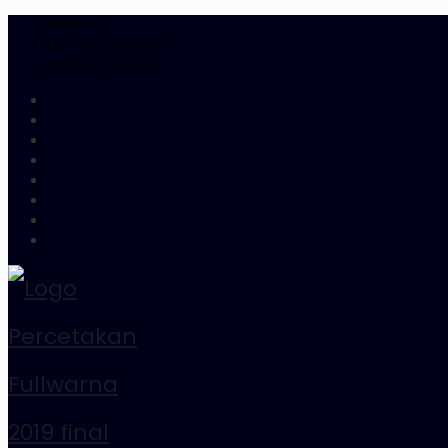
HotLine:
0274-439-6759
081326765758