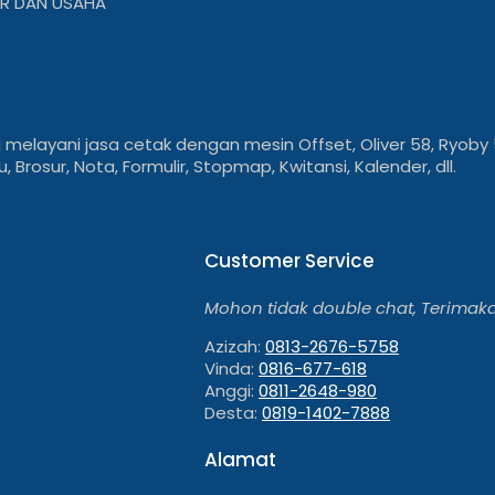
R DAN USAHA"
 melayani jasa cetak dengan mesin Offset, Oliver 58, Ryob
 Brosur, Nota, Formulir, Stopmap, Kwitansi, Kalender, dll.
Customer Service
Mohon tidak double chat, Terimaka
Azizah:
0813-2676-5758
Vinda:
0816-677-618
Anggi:
0811-2648-980
Desta:
0819-1402-7888
Alamat