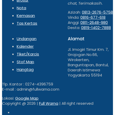
Brosur
chat, Terimakasih.
Nota
Azizah:
0813-2676-5758
Kemasan
Vinda:
0816-677-618
Anggi:
0811-2648-980
Tas Kertas
Desta:
0819-1402-7888
Alamat
Undangan
Kalender
Jl. Imogiri Timur Km. 7,
Tiket/Karcis
Grojogan No.66,
Wirokerten,
Stof Map
Banguntapan, Bantul,
Hangtag
Daerah Istimewa
Yogyakarta 55194
Tlp. Kantor : 0274-4396759
E-mail : admin@fullwarna.com
Lokasi:
Google Map
Copyright @
2026 |
Full Warna
| All right reserved