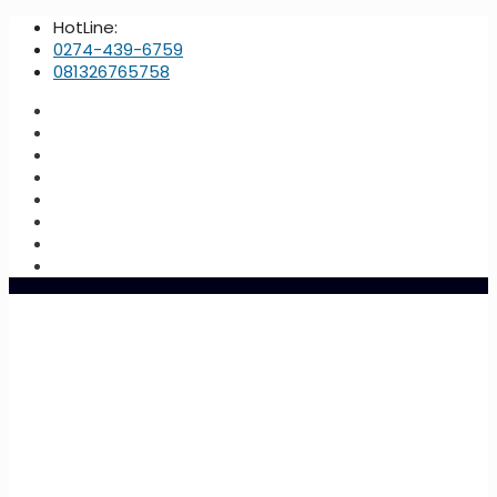
HotLine:
0274-439-6759
081326765758