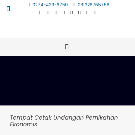
0274-439-6759
081326765758
Tempat Cetak Undangan Pernikahan
Ekonomis