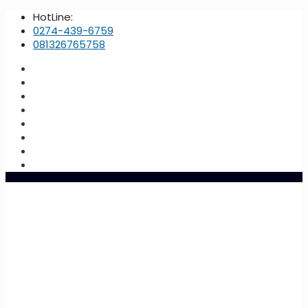
HotLine:
0274-439-6759
081326765758