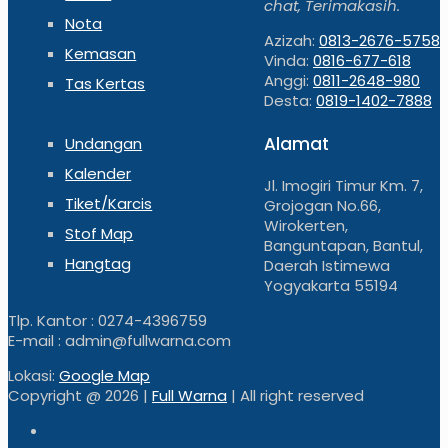
chat, Terimakasih.
Nota
Azizah:
0813-2676-5758
Kemasan
Vinda:
0816-677-618
Anggi:
0811-2648-980
Tas Kertas
Desta:
0819-1402-7888
Alamat
Undangan
Kalender
Jl. Imogiri Timur Km. 7,
Tiket/Karcis
Grojogan No.66,
Wirokerten,
Stof Map
Banguntapan, Bantul,
Hangtag
Daerah Istimewa
Yogyakarta 55194
Tlp. Kantor : 0274-4396759
E-mail : admin@fullwarna.com
Lokasi:
Google Map
Copyright @
2026 |
Full Warna
| All right reserved