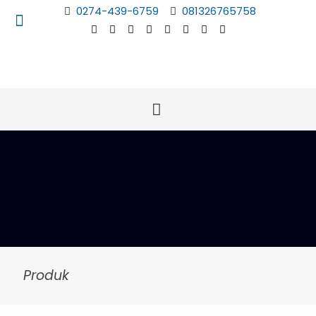
0274-439-6759
081326765758
Produk