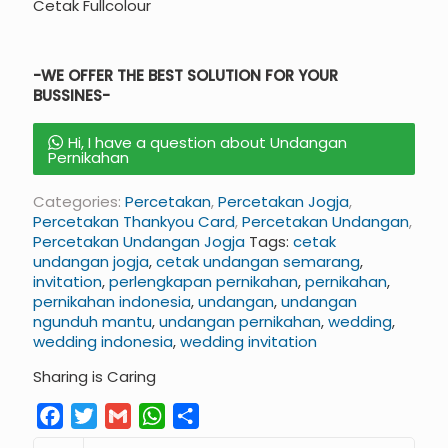
Cetak Fullcolour
-WE OFFER THE BEST SOLUTION FOR YOUR
BUSSINES-
Hi, I have a question about Undangan
Pernikahan
Categories:
Percetakan
,
Percetakan Jogja
,
Percetakan Thankyou Card
,
Percetakan Undangan
,
Percetakan Undangan Jogja
Tags:
cetak
undangan jogja
,
cetak undangan semarang
,
invitation
,
perlengkapan pernikahan
,
pernikahan
,
pernikahan indonesia
,
undangan
,
undangan
ngunduh mantu
,
undangan pernikahan
,
wedding
,
wedding indonesia
,
wedding invitation
Sharing is Caring
Facebook
Twitter
Gmail
WhatsApp
Share