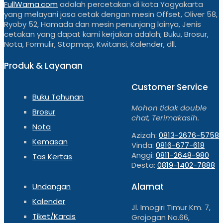
FullWarna.com
adalah percetakan di kota Yogyakarta
yang melayani jasa cetak dengan mesin Offset, Oliver 58,
Ryoby 52, Hamada dan mesin penunjang lainya, Jenis
cetakan yang dapat kami kerjakan adalah; Buku, Brosur,
Nota, Formulir, Stopmap, Kwitansi, Kalender, dll.
Produk & Layanan
Customer Service
Buku Tahunan
Mohon tidak double
Brosur
chat, Terimakasih.
Nota
Azizah:
0813-2676-5758
Kemasan
Vinda:
0816-677-618
Anggi:
0811-2648-980
Tas Kertas
Desta:
0819-1402-7888
Alamat
Undangan
Kalender
Jl. Imogiri Timur Km. 7,
Tiket/Karcis
Grojogan No.66,