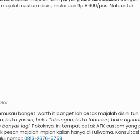
 majalah custom disini, mulai dari Rp 8.600/pcs. Nah, untuk
olor
emukau banget..worth it banget lah cetak majalah disini tuh
a, buku yassin, buku Tabungan, buku tahunan, buku agend
h banyak lagi.
Pokoknya, ini tempat cetak ATK custom yang 
pesan majalah Impian kalian hanya di Fullwarna. Konsultasi
lui nomor:
0813-2676-5758