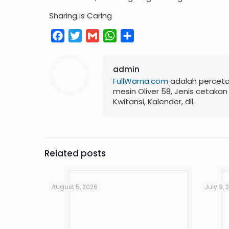
Sharing is Caring
Facebook
Twitter
Gmail
WhatsApp
Share
admin
FullWarna.com
adalah perceta
mesin Oliver 58, Jenis cetakan
Kwitansi, Kalender, dll.
Related posts
August 5, 2026
July 9, 