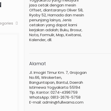
Yogyakarta yang melayani
u
jasa cetak dengan mesin
Offset, diantaranya Oliver 58,
Ryoby 52, Hamada dan mesin
penunjang lainya, Jenis
egories
cetakan yang dapat kami
kerjakan adalah; Buku, Brosur,
Nota, Formulir, Map, Kwitansi,
Kalender, dll.
Alamat
Jl. Imogiri Timur Km. 7, Grojogan
No.66, Wirokerten,
Banguntapan, Bantul, Daerah
Istimewa Yogyakarta 55194
Tlp. Kantor: 0274-4396759
WhatsApp: 0813-2676-5758
E-mail: admin@fullwarna.com