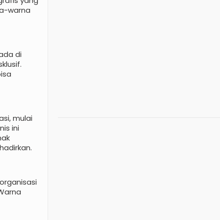
grafis yang
na-warna
ada di
lusif.
isa
si, mulai
is ini
nak
hadirkan.
 organisasi
 Warna