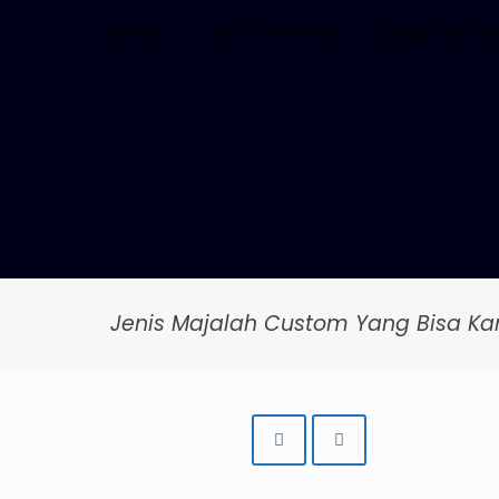
HotLine:
0274-439-6759
081326765758
Jenis Majalah Custom Yang Bisa Ka