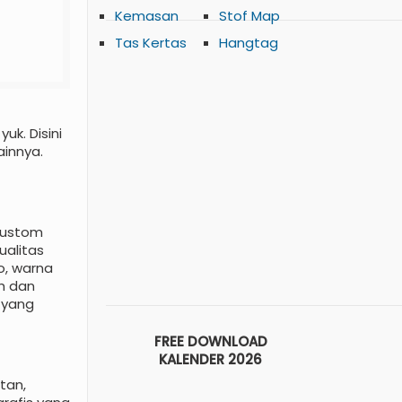
Kemasan
Stof Map
Tas Kertas
Hangtag
uk. Disini
ainnya.
 custom
ualitas
o, warna
h dan
 yang
FREE DOWNLOAD
KALENDER 2026
tan,