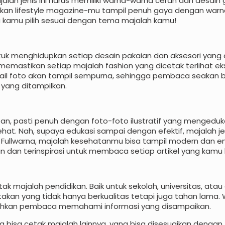
lah jenis ini harus memiliki warna-warna cerah dan desain 
an lifestyle magazine-mu tampil penuh gaya dengan war
 kamu pilih sesuai dengan tema majalah kamu!
uk menghidupkan setiap desain pakaian dan aksesori yang 
emastikan setiap majalah fashion yang dicetak terlihat eksk
ail foto akan tampil sempurna, sehingga pembaca seakan b
 yang ditampilkan.
n, pasti penuh dengan foto-foto ilustratif yang mengeduka
t. Nah, supaya edukasi sampai dengan efektif, majalah jen
Di Fullwarna, majalah kesehatanmu bisa tampil modern dan e
an terinspirasi untuk membaca setiap artikel yang kamu 
etak majalah pendidikan. Baik untuk sekolah, universitas, atau
takan yang tidak hanya berkualitas tetapi juga tahan lama.
dahkan pembaca memahami informasi yang disampaikan.
uga bisa cetak majalah lainnya, yang bisa disesuaikan dengan