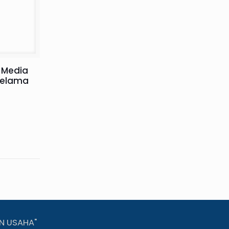
 Media
Selama
N USAHA"