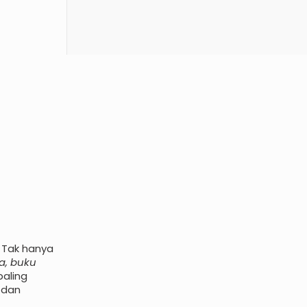
. Tak hanya
a, buku
paling
 dan