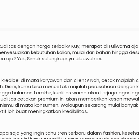
itas dengan harga terbaik? Kuy, merapat di Fullwarna aja y
enyesuaikan kebutuhan kalian, mulai dari bahan hingga des
pa aja? Yuk, Simak selengkapnya dibawah ini:
 kredibel di mata karyawan dan client? Nah, cetak majalah
 nih. Disini, kamu bisa mencetak majalah perusahaan dengan k
ngga halaman terakhir, kualitas warna akan terjaga agar log
l. Kualitas cetakan premium ini akan memberikan kesan mewa
isnismu di mata konsumen. Walaupun sekarang mulai banyak
tif loh buat meningkatkan kredibilitas.
iapa saja yang ingin tahu tren terbaru dalam fashion, keseha