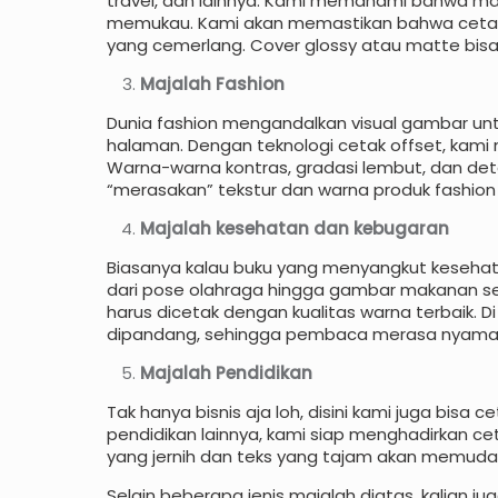
travel, dan lainnya. Kami memahami bahwa maja
memukau. Kami akan memastikan bahwa cetak
yang cemerlang. Cover glossy atau matte bisa
Majalah Fashion
Dunia fashion mengandalkan visual gambar unt
halaman. Dengan teknologi cetak offset, kami m
Warna-warna kontras, gradasi lembut, dan det
“merasakan” tekstur dan warna produk fashion
Majalah kesehatan dan kebugaran
Biasanya kalau buku yang menyangkut kesehata
dari pose olahraga hingga gambar makanan seha
harus dicetak dengan kualitas warna terbaik. 
dipandang, sehingga pembaca merasa nyaman d
Majalah Pendidikan
Tak hanya bisnis aja loh, disini kami juga bisa c
pendidikan lainnya, kami siap menghadirkan ce
yang jernih dan teks yang tajam akan memu
Selain beberapa jenis majalah diatas, kalian j