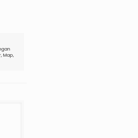
engan
r, Map,