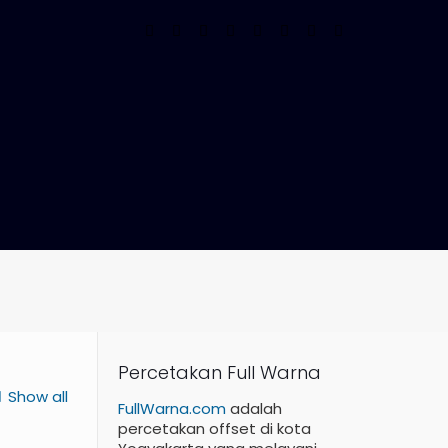
Percetakan Full Warna
Show all
FullWarna.com
adalah
percetakan offset di kota