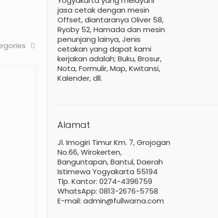
Yogyakarta yang melayani
jasa cetak dengan mesin
Offset, diantaranya Oliver 58,
Ryoby 52, Hamada dan mesin
penunjang lainya, Jenis
egories
cetakan yang dapat kami
kerjakan adalah; Buku, Brosur,
Nota, Formulir, Map, Kwitansi,
Kalender, dll.
Alamat
Jl. Imogiri Timur Km. 7, Grojogan
No.66, Wirokerten,
Banguntapan, Bantul, Daerah
Istimewa Yogyakarta 55194
Tlp. Kantor: 0274-4396759
WhatsApp: 0813-2676-5758
E-mail: admin@fullwarna.com