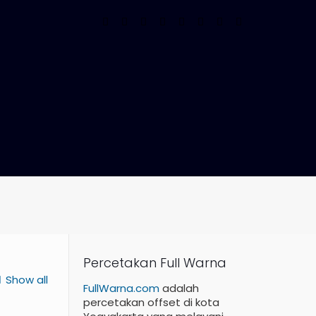
Percetakan Full Warna
Show all
FullWarna.com
adalah
percetakan offset di kota