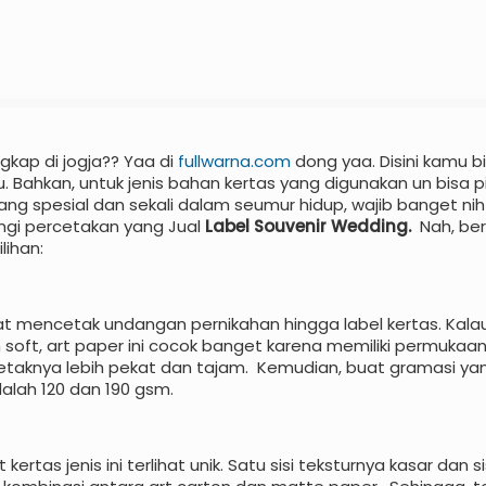
gkap di jogja?? Yaa di
fullwarna.com
dong yaa. Disini kamu b
 Bahkan, untuk jenis bahan kertas yang digunakan un bisa pi
g spesial dan sekali dalam seumur hidup, wajib banget nih 
ngi percetakan yang Jual
Label Souvenir Wedding.
Nah, beri
lihan:
buat mencetak undangan pernikahan hingga label kertas. Kal
soft, art paper ini cocok banget karena memiliki permukaan
il cetaknya lebih pekat dan tajam. Kemudian, buat gramasi y
alah 120 dan 190 gsm.
tas jenis ini terlihat unik. Satu sisi teksturnya kasar dan si