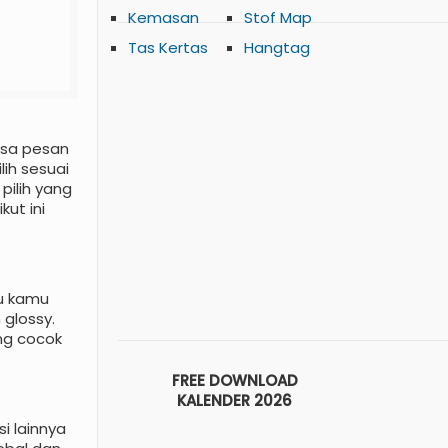
Kemasan
Stof Map
Tas Kertas
Hangtag
isa pesan
lih sesuai
pilih yang
kut ini
au kamu
 glossy.
ang cocok
FREE DOWNLOAD
KALENDER 2026
si lainnya