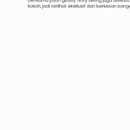
berwarna putih glossy. Ivory sering juga diseb
kokoh, jadi terlihat eksklusif dan berkesan bang