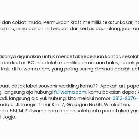
tua dan coklat muda. Permukaan kraft memiliki tekstur kasar,
in itu, jenia bahan ini terbuat dari kertas daur ulang, jadi r
iasanya digunakan untuk mencetak keperluan kantor, sekolah,
k dari kertas BC ini adalah memiliki permukaan halus, tebalny
Kalu di fullwarna.com, yang paling sering diminati adalah ce
uat cetak label souvenir wedding kamu?? Apakah art paper,
g, langsung aja hubungi
fullwarna.com
, kamu bakalan dapat 
 Jadi, langsung aja yuk hubungi kita melalui nomor:
0813-2676
 di Jl. Imogiri Timur Km. 7, Grojogan No.66, Wirokerten,
rta 55194. Fullwarna.com adalah salah satu percetakan yan
 Jogja.