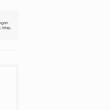
engan
r, Map,