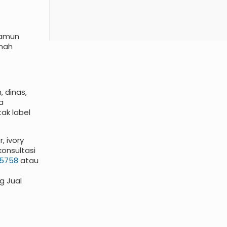
 namun
amah
 dinas,
a
tak label
 ivory
konsultasi
-5758
atau
g Jual