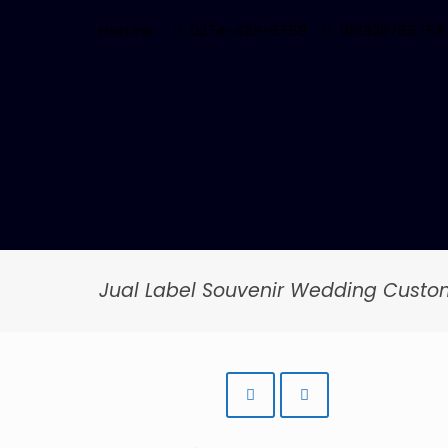
HotLine:
0274-439-6759
081326765758
Jual Label Souvenir Wedding Custo