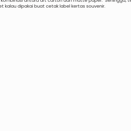
ut kombinasi antara art carton dan matte paper. Sehingga, t
et kalau dipakai buat cetak label kertas souvenir.