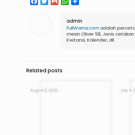
Facebook
Twitter
Gmail
WhatsApp
Share
admin
FullWarna.com
adalah perceta
mesin Oliver 58, Jenis cetakan
Kwitansi, Kalender, dll.
Related posts
August 5, 2026
July 9, 