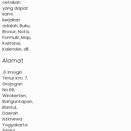
cetakan
yang dapat
kami
kerjakan
adalah; Buku,
Brosur, Nota,
Formulir, Map,
Kwitansi,
Kalender, dll.
Alamat
Jl. Imogiri
Timur Km. 7,
Grojogan
No.66,
Wirokerten,
Banguntapan,
Bantul,
Daerah
Istimewa
Yogyakarta
55194