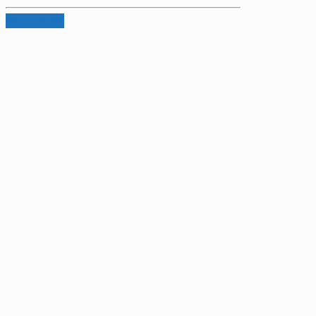
Read more