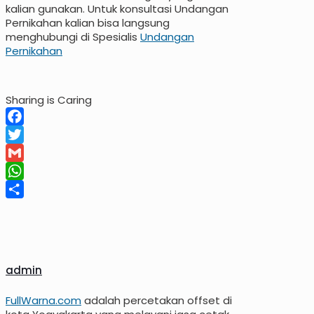
kalian gunakan. Untuk konsultasi Undangan
Pernikahan kalian bisa langsung
menghubungi di Spesialis
Undangan
Pernikahan
Sharing is Caring
Facebook
Twitter
Gmail
WhatsApp
Share
admin
FullWarna.com
adalah percetakan offset di