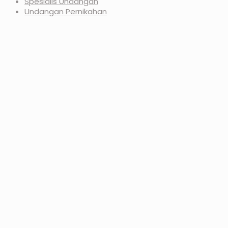
Spesialis Undangan
Undangan Pernikahan