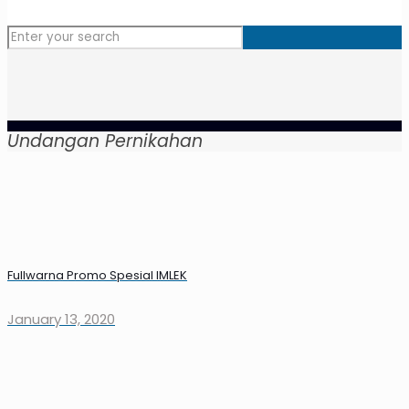
Undangan Pernikahan
Fullwarna Promo Spesial IMLEK
January 13, 2020