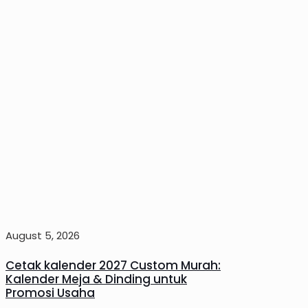
August 5, 2026
Cetak kalender 2027 Custom Murah:
Kalender Meja & Dinding untuk
Promosi Usaha