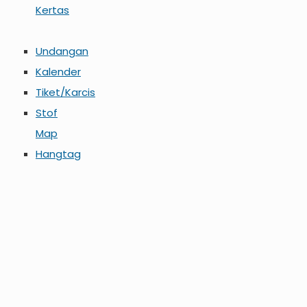
Kertas
Undangan
Kalender
Tiket/Karcis
Stof
Map
Hangtag