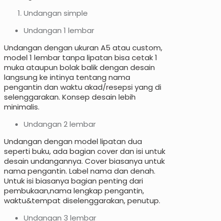
Undangan simple
Undangan 1 lembar
Undangan dengan ukuran A5 atau custom,
model 1 lembar tanpa lipatan bisa cetak 1
muka ataupun bolak balik dengan desain
langsung ke intinya tentang nama
pengantin dan waktu akad/resepsi yang di
selenggarakan. Konsep desain lebih
minimalis.
Undangan 2 lembar
Undangan dengan model lipatan dua
seperti buku, ada bagian cover dan isi untuk
desain undangannya. Cover biasanya untuk
nama pengantin. Label nama dan denah.
Untuk isi biasanya bagian penting dari
pembukaan,nama lengkap pengantin,
waktu&tempat diselenggarakan, penutup.
Undangan 3 lembar