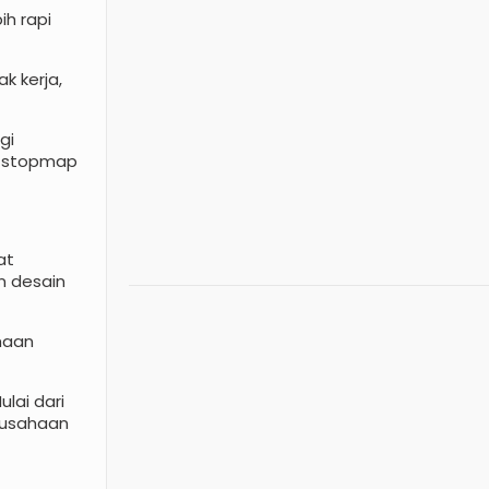
ih rapi
k kerja,
gi
ar stopmap
at
 desain
haan
lai dari
rusahaan