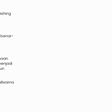
ishing
 benar-
haan
enjadi
sun
ullwarna