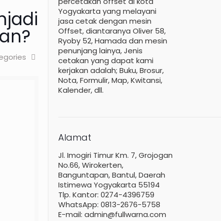
percetakan offset di kota
Yogyakarta yang melayani
jadi
jasa cetak dengan mesin
aan?
Offset, diantaranya Oliver 58,
Ryoby 52, Hamada dan mesin
penunjang lainya, Jenis
egories
cetakan yang dapat kami
kerjakan adalah; Buku, Brosur,
Nota, Formulir, Map, Kwitansi,
Kalender, dll.
Alamat
Jl. Imogiri Timur Km. 7, Grojogan
No.66, Wirokerten,
Banguntapan, Bantul, Daerah
Istimewa Yogyakarta 55194
Tlp. Kantor: 0274-4396759
WhatsApp: 0813-2676-5758
E-mail: admin@fullwarna.com