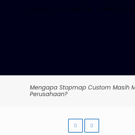
HotLine:
0274-439-6759
081326765758
Mengapa Stopmap Custom Masih Men
Perusahaan?