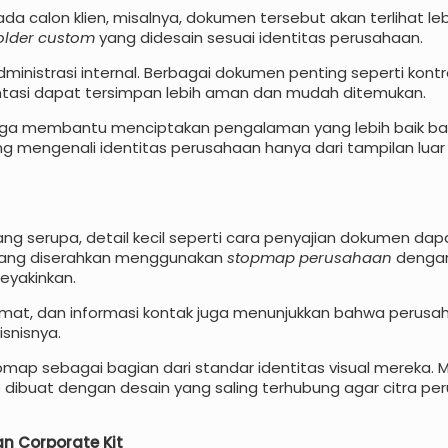
 calon klien, misalnya, dokumen tersebut akan terlihat leb
older custom
yang didesain sesuai identitas perusahaan.
inistrasi internal. Berbagai dokumen penting seperti kontra
entasi dapat tersimpan lebih aman dan mudah ditemukan.
uga membantu menciptakan pengalaman yang lebih baik ba
ung mengenali identitas perusahaan hanya dari tampilan lu
 serupa, detail kecil seperti cara penyajian dokumen dap
l yang diserahkan menggunakan
stopmap perusahaan
dengan
meyakinkan.
mat, dan informasi kontak juga menunjukkan bahwa perusa
snisnya.
map sebagai bagian dari standar identitas visual mereka. Mu
 dibuat dengan desain yang saling terhubung agar citra pe
n Corporate Kit