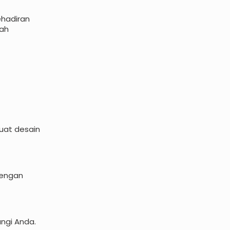
ehadiran
kah
uat desain
dengan
ngi Anda.