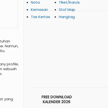
Nota
Tiket/Karcis
Kemasan
Stof Map
Tas Kertas
Hangtag
utuhan
ine. Namun,
itu
y profile,
am sebuah
a.
FREE DOWNLOAD
at yang
KALENDER 2026