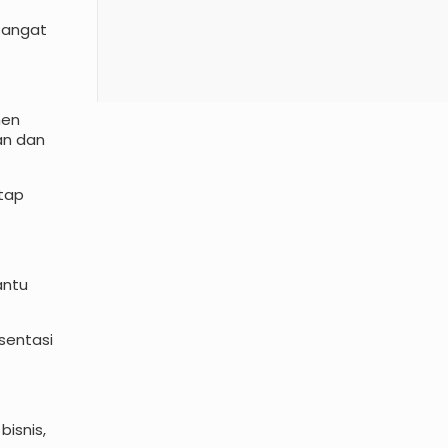
 sangat
men
an dan
tap
antu
sentasi
bisnis,