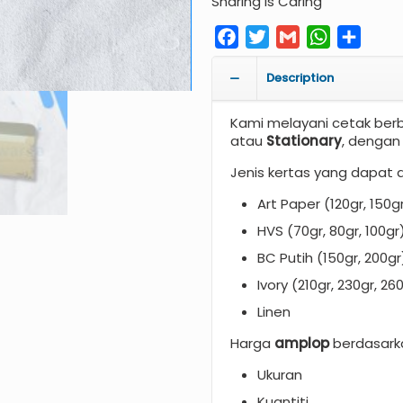
Sharing is Caring
Facebook
Twitter
Gmail
WhatsAp
Share
Description
Kami melayani cetak ber
atau
Stationary
, dengan
Jenis kertas yang dapat 
Art Paper (120gr, 150g
HVS (70gr, 80gr, 100gr
BC Putih (150gr, 200gr
Ivory (210gr, 230gr, 26
Linen
Harga
amplop
berdasark
Ukuran
Kuantiti