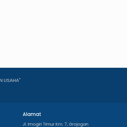
N USAHA"
Alamat
Jl. Imogiri Timur Km. 7, Grojogan