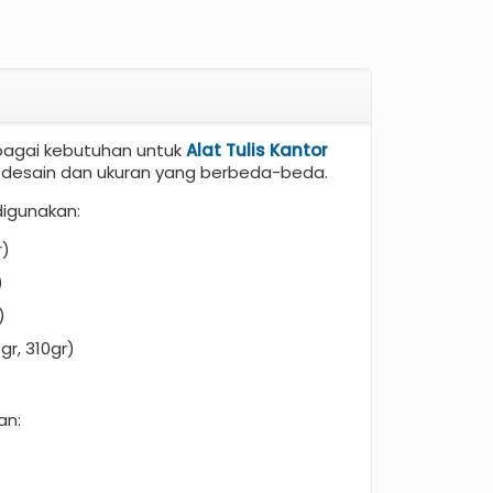
p
bagai kebutuhan untuk
Alat Tulis Kantor
 desain dan ukuran yang berbeda-beda.
digunakan:
r)
)
)
0gr, 310gr)
an: