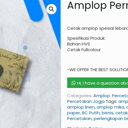
Amplop Per
Cetak amplop spesial lebar
Spesifikasi Produk:
Bahan HVS
Cetak Fullcolour
-WE OFFER THE BEST SOLUTIO
Hi, I have a question a
Categories:
Amplop
,
Percet
Percetakan Jogja
Tags:
amp
amplop linen
,
amplop mika
,
paper
,
BC Putih
,
bisnis
,
cetak
Percetakan
,
perlengkapan bi