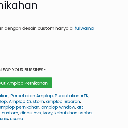
nikahan
an dengan desain custom hanya di
fullwarna
N FOR YOUR BUSSINES-
bout Amplop Pernikahan
akan
,
Percetakan Amplop
,
Percetakan ATK
,
lop
,
Amplop Custom
,
amplop lebaran
,
amplop pernikahan
,
amplop window
,
art
,
custom
,
dinas
,
hvs
,
ivory
,
kebutuhan usaha
,
snis
,
usaha