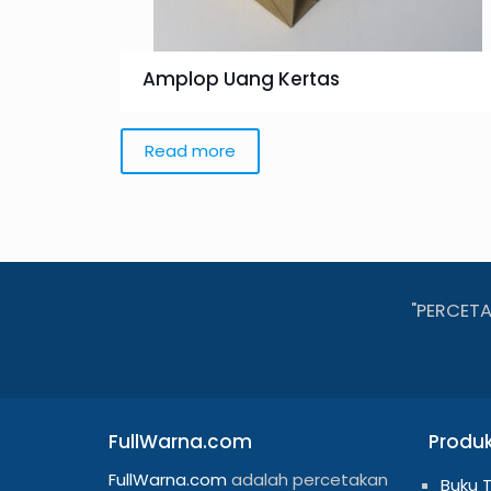
Amplop Uang Kertas
Read more
"PERCET
FullWarna.com
Produ
FullWarna.com
adalah percetakan
Buku 