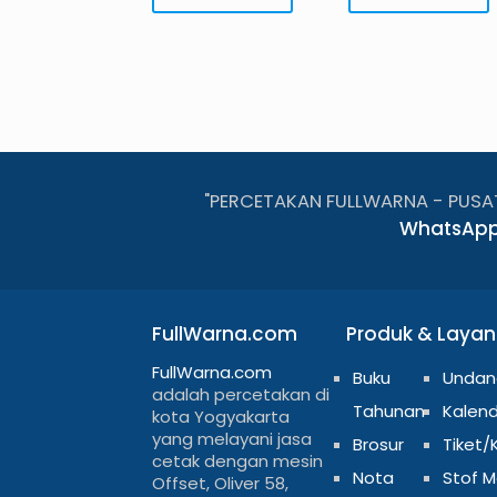
"PERCETAKAN FULLWARNA - PUSA
WhatsApp
FullWarna.com
Produk & Laya
FullWarna.com
Buku
Undan
adalah percetakan di
Tahunan
Kalen
kota Yogyakarta
yang melayani jasa
Brosur
Tiket/
cetak dengan mesin
Nota
Stof 
Offset, Oliver 58,