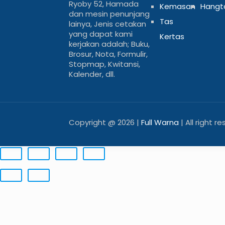
Ryoby 52, Hamada
Kemasan
Hangt
dan mesin penunjang
Tas
lainya, Jenis cetakan
yang dapat kami
Kertas
kerjakan adalah; Buku,
Brosur, Nota, Formulir,
Stopmap, Kwitansi,
Kalender, dll.
Copyright @
2026 |
Full Warna
| All right r