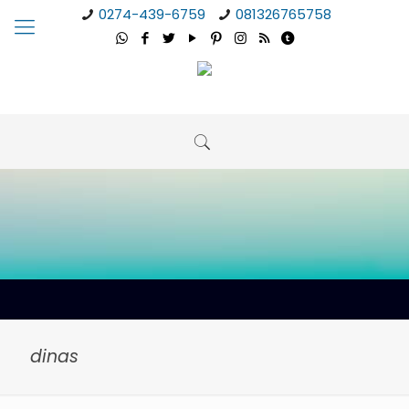
0274-439-6759
081326765758
dinas