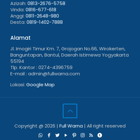
Azizah:
0813-2676-5758
Vinda:
0816-677-618
Anggi:
0811-2648-980
Desta:
0819-1402-7888
Alamat
Jl. Imogiri Timur Km. 7, Grojogan No.66, Wirokerten,
Banguntapan, Bantul, Daerah Istimewa Yogyakarta
55194
Tlp. Kantor : 0274-4396759
E-mail : admin@fullwarna.com
Lokasi:
Google Map
Copyright @
2026 |
Full Warna
| All right reserved