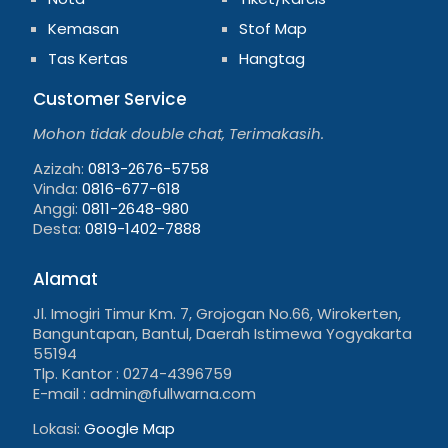
Kemasan
Stof Map
Tas Kertas
Hangtag
Customer Service
Mohon tidak double chat, Terimakasih.
Azizah:
0813-2676-5758
Vinda:
0816-677-618
Anggi:
0811-2648-980
Desta:
0819-1402-7888
Alamat
Jl. Imogiri Timur Km. 7, Grojogan No.66, Wirokerten,
Banguntapan, Bantul, Daerah Istimewa Yogyakarta
55194
Tlp. Kantor : 0274-4396759
E-mail : admin@fullwarna.com
Lokasi:
Google Map