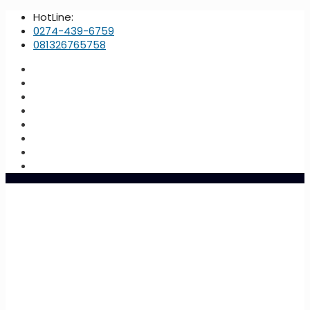
HotLine:
0274-439-6759
081326765758