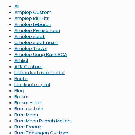
All
Amplop Custom
Amplop Idul Fitri
Amplop Lebaran
Amplop Perusahaan
Amplop surat
amplop surat resmi
Amplop Travel
Amplop Uang Bank BCA
Artikel
ATK Custom
bahan kertas kalender
Berita
blocknote spiral
Blog
Brosur
Brosur Hotel
Buku custom
Buku Menu
Buku Menu Rumah Makan
Buku Produk
Buku Tabungan Custom