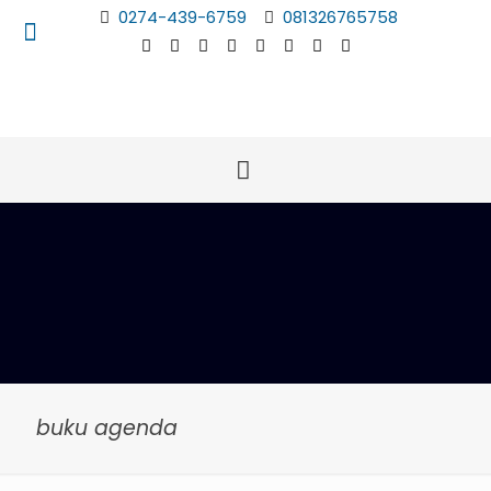
0274-439-6759
081326765758
buku agenda