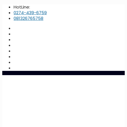
HotLine:
0274-439-6759
081326765758