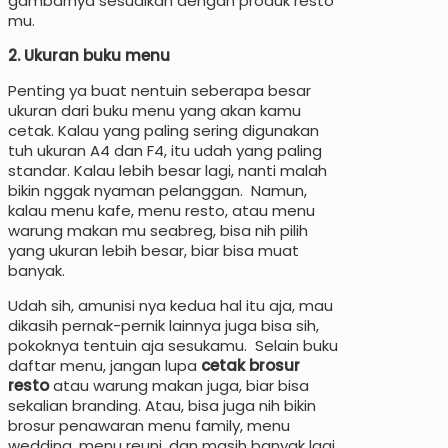
gambarnya sesuaikan dengan produk resto
mu.
2. Ukuran buku menu
Penting ya buat nentuin seberapa besar
ukuran dari buku menu yang akan kamu
cetak. Kalau yang paling sering digunakan
tuh ukuran A4 dan F4, itu udah yang paling
standar. Kalau lebih besar lagi, nanti malah
bikin nggak nyaman pelanggan. Namun,
kalau menu kafe, menu resto, atau menu
warung makan mu seabreg, bisa nih pilih
yang ukuran lebih besar, biar bisa muat
banyak.
Udah sih, amunisi nya kedua hal itu aja, mau
dikasih pernak-pernik lainnya juga bisa sih,
pokoknya tentuin aja sesukamu. Selain buku
daftar menu, jangan lupa
cetak brosur
resto
atau warung makan juga, biar bisa
sekalian branding. Atau, bisa juga nih bikin
brosur penawaran menu family, menu
wedding, menu reuni, dan masih banyak lagi.