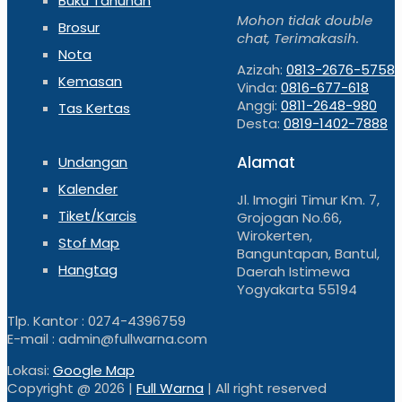
Buku Tahunan
Mohon tidak double
Brosur
chat, Terimakasih.
Nota
Azizah:
0813-2676-5758
Kemasan
Vinda:
0816-677-618
Anggi:
0811-2648-980
Tas Kertas
Desta:
0819-1402-7888
Alamat
Undangan
Kalender
Jl. Imogiri Timur Km. 7,
Tiket/Karcis
Grojogan No.66,
Wirokerten,
Stof Map
Banguntapan, Bantul,
Hangtag
Daerah Istimewa
Yogyakarta 55194
Tlp. Kantor : 0274-4396759
E-mail : admin@fullwarna.com
Lokasi:
Google Map
Copyright @
2026 |
Full Warna
| All right reserved