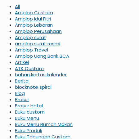
All
Amplop Custom
Amplop Idul Fitri
Amplop Lebaran
Amplop Perusahaan
Amplop surat
amplop surat resmi
Amplop Travel
Amplop Uang Bank BCA
Artikel
ATK Custom
bahan kertas kalender
Berita
blocknote spiral
Blog
Brosur
Brosur Hotel
Buku custom
Buku Menu
Buku Menu Rumah Makan
Buku Produk
Buku Tabungan Custom