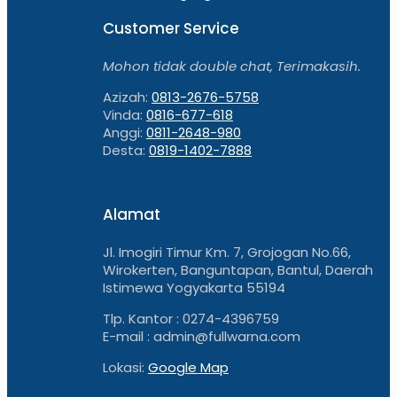
Pelanggan
Customer Service
Makin
Nyaman
Mohon tidak double chat, Terimakasih.
!
Azizah:
0813-2676-5758
Memiliki
Vinda:
0816-677-618
bisnis
Anggi:
0811-2648-980
rumah
Desta:
0819-1402-7888
makan
memang
menyenangkan,
Alamat
namun
banyak
juga
Jl. Imogiri Timur Km. 7, Grojogan No.66,
tantangan
Wirokerten, Banguntapan, Bantul, Daerah
nya.
Istimewa Yogyakarta 55194
Mulai
Tlp. Kantor : 0274-4396759
dari
E-mail : admin@fullwarna.com
persaingan
harga
Lokasi:
Google Map
[…]