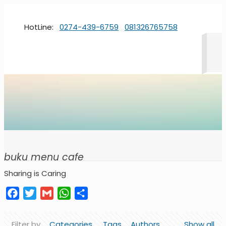
HotLine:
0274-439-6759
081326765758
buku menu cafe
Sharing is Caring
Facebook
Twitter
Gmail
WhatsApp
Share
Filter by
Categories
Tags
Authors
Show all