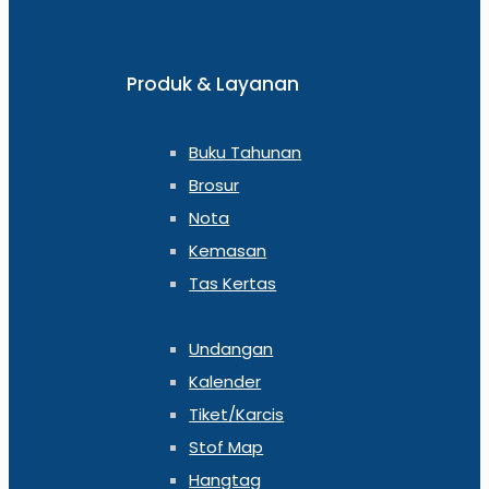
Produk & Layanan
Buku Tahunan
Brosur
Nota
Kemasan
Tas Kertas
admin
at
July
Undangan
27, 2023
Buku
Kalender
Menu
Tiket/Karcis
Rumah
Stof Map
Makan,
Bikin
Hangtag