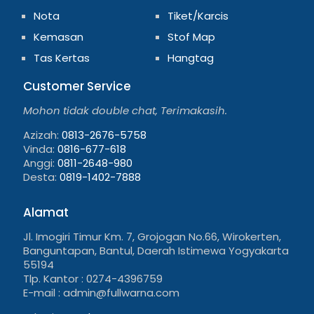
Nota
Tiket/Karcis
Kemasan
Stof Map
Tas Kertas
Hangtag
Customer Service
Mohon tidak double chat, Terimakasih.
Azizah:
0813-2676-5758
Vinda:
0816-677-618
Anggi:
0811-2648-980
Desta:
0819-1402-7888
Alamat
Jl. Imogiri Timur Km. 7, Grojogan No.66, Wirokerten,
Banguntapan, Bantul, Daerah Istimewa Yogyakarta
55194
Tlp. Kantor : 0274-4396759
E-mail : admin@fullwarna.com