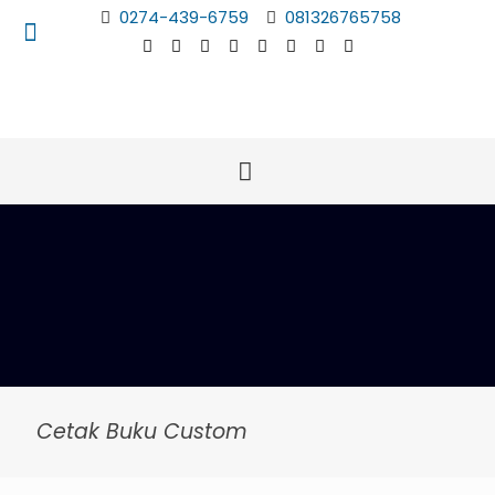
0274-439-6759
081326765758
Cetak Buku Custom