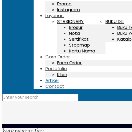
Promo
Instagram
Layanan
STASIONARY
BUKU DLL
Brosur
Buku 
Nota
Buku Y
Sertifikat
Katalo
Stopmap
Kartu Nama
Cara Order
Form Order
Portofolio
Klien
Artikel
Contact
kerjasama tim