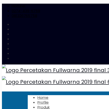
HotLine:
0274-439-6759
081326765758
Home
Profile
Produk