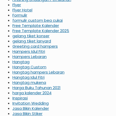
Flyer
Flyer Hotel
Formulir
formulir custom bea cukai
Free Template Kalender
Free Template Kalender 2025
gelang tiket konser
gelang tiket lanyard
Greeting card hampers
Hampers Idul Fitri
Hampers Lebaran
Hangtag
Hangtag Custom
Hangtag hampers Lebaran
Hangtag Idul Fitri
Hangtag mukena
Harga Buku Tahunan 2021
harga kalender 2024
Inspirasi
Invitation Wedding
Jasa Bikin Kalender
Jasa Bikin Stiker