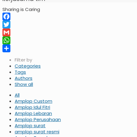
Sharing is Caring
Facebook
Twitter
Gmail
WhatsApp
Share
Filter by
Categories
Tags
Authors
Show all
All
Amplop Custom
Amplop Idul Fitri
Amplop Lebaran
Amplop Perusahaan
Amplop surat
amplop surat resmi