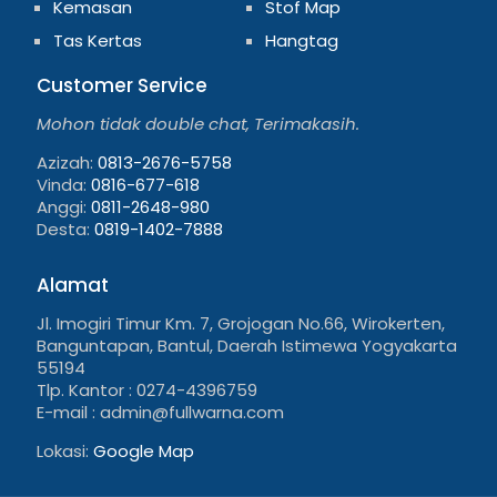
Kemasan
Stof Map
Tas Kertas
Hangtag
Customer Service
Mohon tidak double chat, Terimakasih.
Azizah:
0813-2676-5758
Vinda:
0816-677-618
Anggi:
0811-2648-980
Desta:
0819-1402-7888
Alamat
Jl. Imogiri Timur Km. 7, Grojogan No.66, Wirokerten,
Banguntapan, Bantul, Daerah Istimewa Yogyakarta
55194
Tlp. Kantor : 0274-4396759
E-mail : admin@fullwarna.com
Lokasi:
Google Map