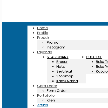
Home
Profile
Produk
Promo
Instagram
Layanan
STASIONARY
BUKU DLL
Brosur
Buku 
Nota
Buku Y
Sertifikat
Katalo
Stopmap
Kartu Nama
Cara Order
Form Order
Portofolio
Klien
Artikel