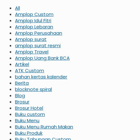
All
Amplop Custom
Amplop Idul Fitri
Amplop Lebaran
Amplop Perusahaan
Amplop surat
amplop surat resmi
Amplop Travel
Amplop Uang Bank BCA
Artikel
ATK Custom
bahan kertas kalender
Berita
blocknote spiral
Blog
Brosur
Brosur Hotel
Buku custom
Buku Menu
Buku Menu Rumah Makan
Buku Produk
Buku Tabungan Custom