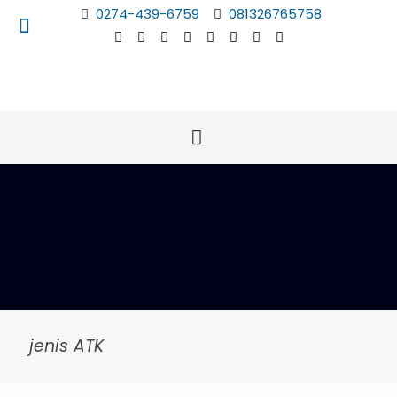
0274-439-6759
081326765758
jenis ATK