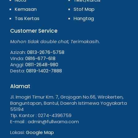
Kemasan
Stof Map
Tas Kertas
Hangtag
Customer Service
Mohon tidak double chat, Terimakasih.
Azizah:
0813-2676-5758
Vinda:
0816-677-618
Anggi:
0811-2648-980
Desta:
0819-1402-7888
Alamat
Jl. Imogiri Timur Km. 7, Grojogan No.66, Wirokerten,
Banguntapan, Bantul, Daerah Istimewa Yogyakarta
55194
Tlp. Kantor : 0274-4396759
E-mail : admin@fullwarna.com
Lokasi:
Google Map