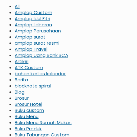
All
Amplop Custom
Amplop Idul Fitri
Amplop Lebaran
Amplop Perusahaan
Amplop surat
amplop surat resmi
Amplop Travel
Amplop Uang Bank BCA
Artikel
ATK Custom
bahan kertas kalender
Berita
blocknote spiral
Blog
Brosur
Brosur Hotel
Buku custom
Buku Menu
Buku Menu Rumah Makan
Buku Produk
Buku Tabungan Custom