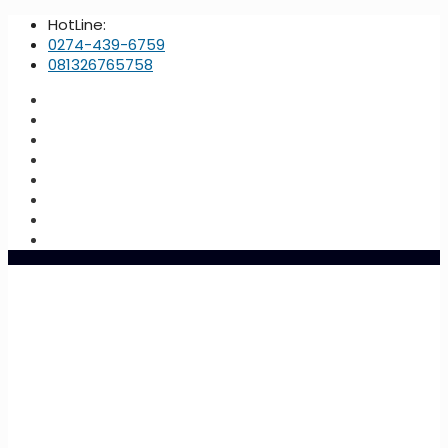
HotLine:
0274-439-6759
081326765758