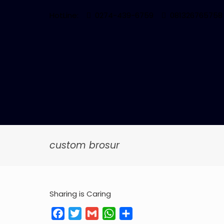
HotLine:
0274-439-6759
081326765758
custom brosur
Sharing is Caring
Facebook
Twitter
Gmail
WhatsApp
Share