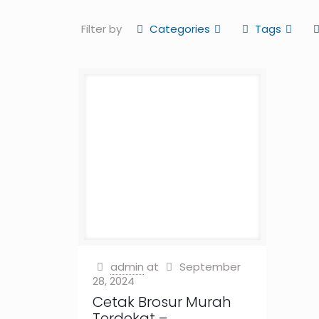
Filter by
Categories
Tags
admin
at
September
28, 2024
Cetak Brosur Murah
Terdekat –