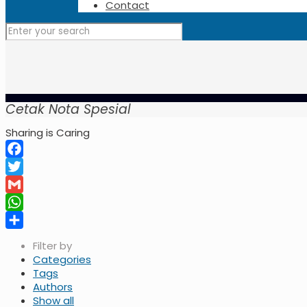
Contact
Cetak Nota Spesial
Sharing is Caring
Facebook
Twitter
Gmail
WhatsApp
Share
Filter by
Categories
Tags
Authors
Show all