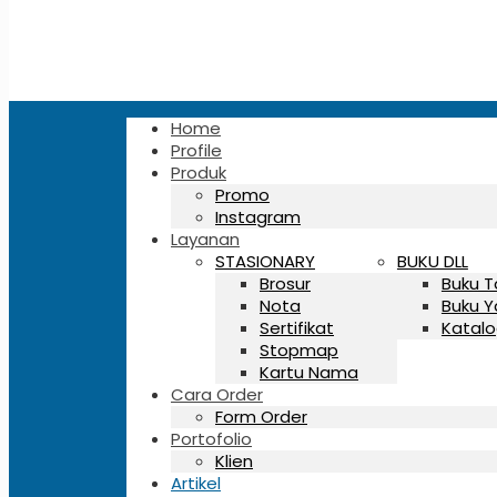
Home
Profile
Produk
Promo
Instagram
Layanan
STASIONARY
BUKU DLL
Brosur
Buku 
Nota
Buku Y
Sertifikat
Katalo
Stopmap
Kartu Nama
Cara Order
Form Order
Portofolio
Klien
Artikel