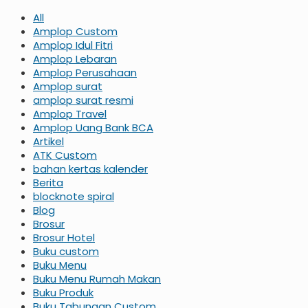
All
Amplop Custom
Amplop Idul Fitri
Amplop Lebaran
Amplop Perusahaan
Amplop surat
amplop surat resmi
Amplop Travel
Amplop Uang Bank BCA
Artikel
ATK Custom
bahan kertas kalender
Berita
blocknote spiral
Blog
Brosur
Brosur Hotel
Buku custom
Buku Menu
Buku Menu Rumah Makan
Buku Produk
Buku Tabungan Custom