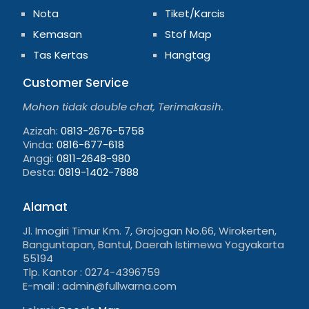
Nota
Tiket/Karcis
Kemasan
Stof Map
Tas Kertas
Hangtag
Customer Service
Mohon tidak double chat, Terimakasih.
Azizah:
0813-2676-5758
Vinda:
0816-677-618
Anggi:
0811-2648-980
Desta:
0819-1402-7888
Alamat
Jl. Imogiri Timur Km. 7, Grojogan No.66, Wirokerten,
Banguntapan, Bantul, Daerah Istimewa Yogyakarta
55194
Tlp. Kantor : 0274-4396759
E-mail : admin@fullwarna.com