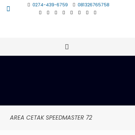
0274-439-6759
081326765758
AREA CETAK SPEEDMASTER 72