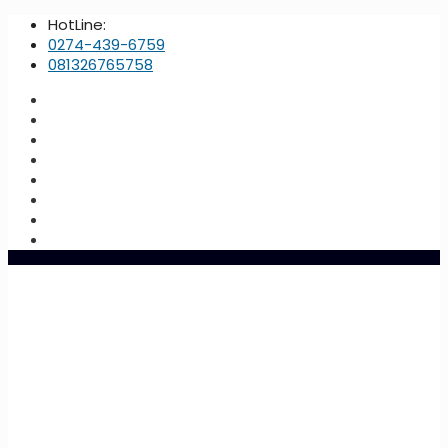
HotLine:
0274-439-6759
081326765758