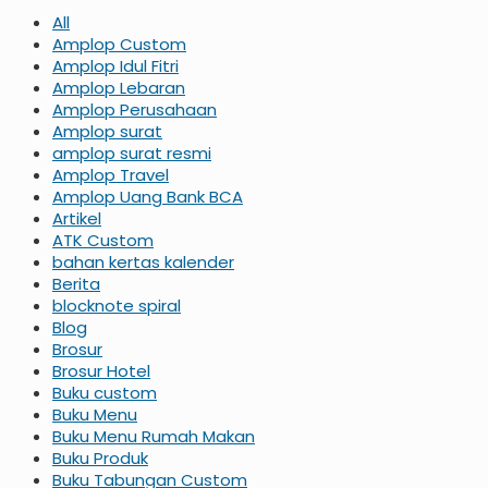
All
Amplop Custom
Amplop Idul Fitri
Amplop Lebaran
Amplop Perusahaan
Amplop surat
amplop surat resmi
Amplop Travel
Amplop Uang Bank BCA
Artikel
ATK Custom
bahan kertas kalender
Berita
blocknote spiral
Blog
Brosur
Brosur Hotel
Buku custom
Buku Menu
Buku Menu Rumah Makan
Buku Produk
Buku Tabungan Custom